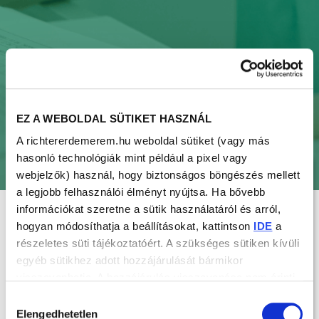
EZ A WEBOLDAL SÜTIKET HASZNÁL
A richtererdemerem.hu weboldal sütiket (vagy más
hasonló technológiák mint például a pixel vagy
webjelzők) használ, hogy biztonságos böngészés mellett
A PÁLYÁZATI IDŐSZAK A
a legjobb felhasználói élményt nyújtsa. Ha bővebb
információkat szeretne a sütik használatáról és arról,
2025-ÖS ÉVRE LEZÁRULT.
hogyan módosíthatja a beállításokat, kattintson
IDE
a
részeletes süti tájékoztatóért. A szükséges sütiken kívüli
egyéb sütikhez adott hozzájárulását bármikor
KÉRJÜK, FIGYELJE
visszavonhatja. A hozzájárulás visszavonása nem érinti
a hozzájáruláson alapuló, a visszavonás előtti
OLDALUNKAT AZ ÚJABB
Hozzájárulás
adatkezelés jogszerűségét.
Elengedhetetlen
kiválasztása