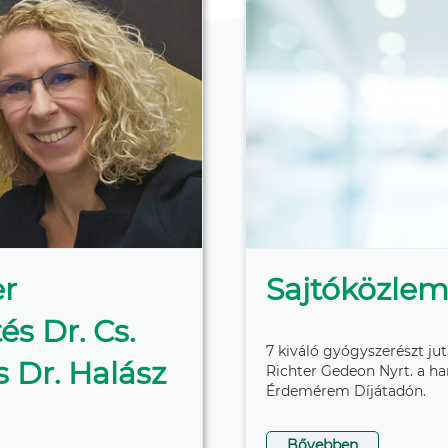
r
Sajtóközle
s Dr. Cs.
7 kiváló gyógyszerészt jut
 Dr. Halász
Richter Gedeon Nyrt. a h
Érdemérem Díjátadón.
Bővebben