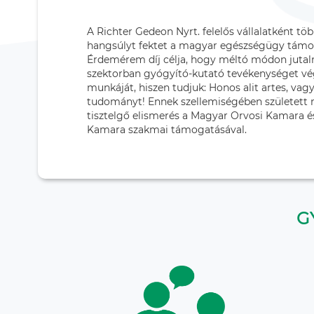
A Richter Gedeon Nyrt. felelős vállalatként tö
hangsúlyt fektet a magyar egészségügy támog
Érdemérem díj célja, hogy méltó módon jutal
szektorban gyógyító-kutató tevékenységet v
munkáját, hiszen tudjuk: Honos alit artes, vagy
tudományt! Ennek szellemiségében született 
tisztelgő elismerés a Magyar Orvosi Kamara 
Kamara szakmai támogatásával.
G