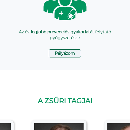
Az év
legjobb prevenciós gyakorlatát
folytató
gyógyszerésze
Pályázom
A ZSŰRI TAGJAI