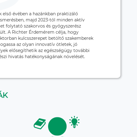
 első évében a hazánkban praktizáló
lismerésben, majd 2023-tól minden aktív
t folytató szakorvos és gyógyszerész
ült. A Richter Érdemérem célja, hogy
ektorban kulcsszerepet betöltő szakemberek
gassa az olyan innovatív ötletek, jó
lyek elősegíthetik az egészségügy további
észi hivatás hatékonyságának növelését.
ÁK