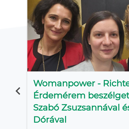
Womanpower - Richte
Érdemérem beszélgeté
Szabó Zsuzsannával és
r
Dórával