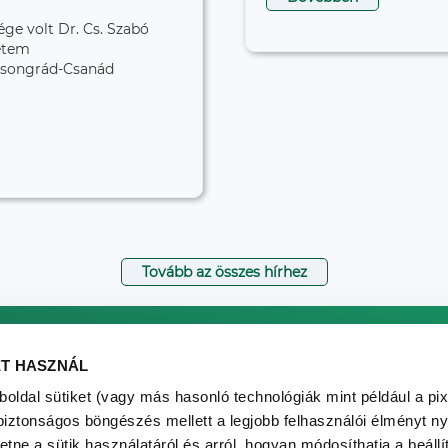
e volt Dr. Cs. Szabó
etem
 Csongrád-Csanád
Tovább az összes hírhez
RICHTER ÉRDEMÉREM
ET HASZNÁL
ZSŰRI
oldal sütiket (vagy más hasonló technológiák mint például a pi
biztonságos böngészés mellett a legjobb felhasználói élményt ny
PÁLYÁZAT
tne a sütik használatáról és arról, hogyan módosíthatja a beállí