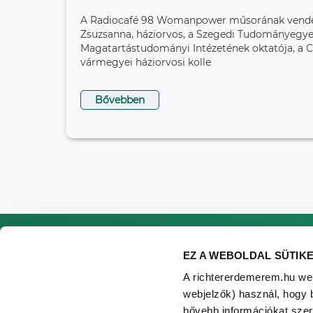
A Radiocafé 98 Womanpower műsorának vendég
Zsuzsanna, háziorvos, a Szegedi Tudományegy
Magatartástudományi Intézetének oktatója, a
vármegyei háziorvosi kolle
Bővebben
EZ A WEBOLDAL SÜTIK
A richtererdemerem.hu web
webjelzők) használ, hogy 
bővebb információkat szere