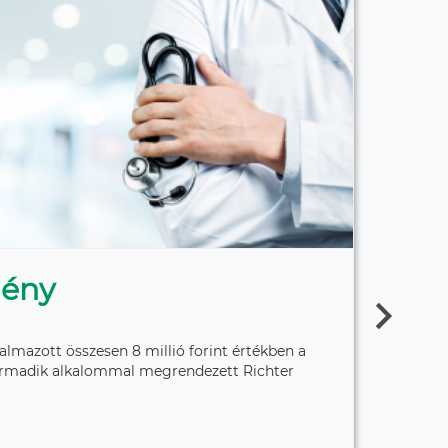
mény
S
almazott összesen 8 millió forint értékben a
Szep
armadik alkalommal megrendezett Richter
idős
B