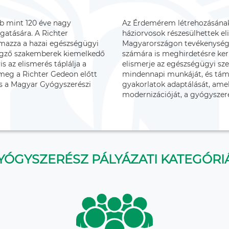
bb mint 120 éve nagy
Az Érdemérem létrehozásának
atására. A Richter
háziorvosok részesülhettek e
mazza a hazai egészségügyi
Magyarországon tevékenysége
égző szakemberek kiemelkedő
számára is meghirdetésre ker
is az elismerés táplálja a
elismerje az egészségügyi sz
meg a Richter Gedeon előtt
mindennapi munkáját, és támo
és a Magyar Gyógyszerészi
gyakorlatok adaptálását, ame
modernizációját, a gyógyszer
YÓGYSZERÉSZ PÁLYÁZATI KATEGÓRI