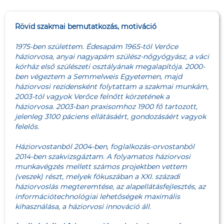
Rövid szakmai bemutatkozás, motiváció
1975-ben születtem. Édesapám 1965-tól Verőce
háziorvosa, anyai nagyapám szülész-nőgyógyász, a váci
kórház első szülészeti osztályának megalapítója. 2000-
ben végeztem a Semmelweis Egyetemen, majd
háziorvosi rezidensként folytattam a szakmai munkám,
2003-tól vagyok Verőce felnőtt körzetének a
háziorvosa. 2003-ban praxisomhoz 1900 fő tartozott,
jelenleg 3100 páciens ellátásáért, gondozásáért vagyok
felelős.
Háziorvostanból 2004-ben, foglalkozás-orvostanból
2014-ben szakvizsgáztam. A folyamatos háziorvosi
munkavégzés mellett számos projektben vettem
(veszek) részt, melyek fókuszában a XXI. századi
háziorvoslás megteremtése, az alapellátásfejlesztés, az
információtechnológiai lehetőségek maximális
kihasználása, a háziorvosi innováció áll.