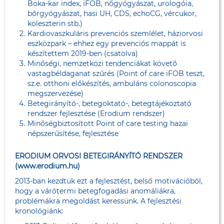
Boka-kar index, iFOB, nőgyógyászat, urologóia,
bőrgyógyászat, hasi UH, CDS, echoCG, vércukor,
koleszterin stb.)
Kardiovaszkuláris prevenciós szemlélet, háziorvosi
eszközpark – ehhez egy prevenciós mappát is
készítettem 2019-ben (csatolva)
Minőségi, nemzetközi tendenciákat követő
vastagbéldaganat szűrés (Point of care iFOB teszt,
sz.e. otthoni előkészítés, ambuláns colonoscopia
megszervezése)
Betegirányító-, betegoktató-, betegtájékoztató
rendszer fejlesztése (Erodium rendszer)
Minőségbiztosított Point of care testing hazai
népszerűsítése, fejlesztése
ERODIUM ORVOSI BETEGIRÁNYÍTÓ RENDSZER
(
www.erodium.hu
)
2013-ban kezdtük ezt a fejlesztést, belső motivációból,
hogy a várótermi betegfogadási anomáliákra,
problémákra megoldást keressünk. A fejlesztési
kronológiánk: