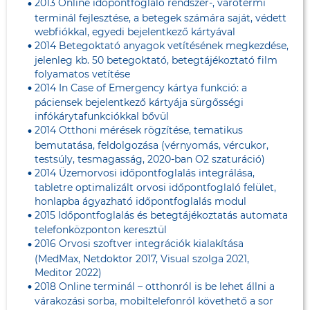
2013 Online időpontfoglaló rendszer-, várótermi
terminál fejlesztése, a betegek számára saját, védett
webfiókkal, egyedi bejelentkező kártyával
2014 Betegoktató anyagok vetítésének megkezdése,
jelenleg kb. 50 betegoktató, betegtájékoztató film
folyamatos vetítése
2014 In Case of Emergency kártya funkció: a
páciensek bejelentkező kártyája sürgősségi
infókárytafunkciókkal bővül
2014 Otthoni mérések rögzítése, tematikus
bemutatása, feldolgozása (vérnyomás, vércukor,
testsúly, tesmagasság, 2020-ban O2 szaturáció)
2014 Üzemorvosi időpontfoglalás integrálása,
tabletre optimalizált orvosi időpontfoglaló felület,
honlapba ágyazható időpontfoglalás modul
2015 Időpontfoglalás és betegtájékoztatás automata
telefonközponton keresztül
2016 Orvosi szoftver integrációk kialakítása
(MedMax, Netdoktor 2017, Visual szolga 2021,
Meditor 2022)
2018 Online terminál – otthonról is be lehet állni a
várakozási sorba, mobiltelefonról követhető a sor