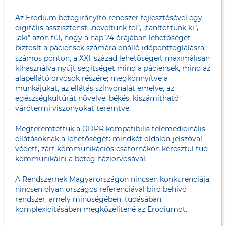
Az Erodium betegirányító rendszer fejlesztésével egy
digitális asszisztenst „neveltünk fel”, „tanítottunk ki”,
„aki” azon túl, hogy a nap 24 órájában lehetőséget
biztosít a páciensek számára önálló időpontfoglalásra,
számos ponton, a XXI. század lehetőségeit maximálisan
kihasználva nyújt segítséget mind a páciensek, mind az
alapellátó orvosok részére; megkönnyítve a
munkájukat, az ellátás színvonalát emelve, az
egészségkultúrát növelve, békés, kiszámítható
várótermi viszonyokat teremtve.
Megteremtettük a GDPR kompatibilis telemedicinális
ellátásoknak a lehetőségét: mindkét oldalon jelszóval
védett, zárt kommunikációs csatornákon keresztül tud
kommunikálni a beteg háziorvosával.
A Rendszernek Magyarországon nincsen konkurenciája,
nincsen olyan országos referenciával bíró behívó
rendszer, amely minőségében, tudásában,
komplexicitásában megközelítené az Erodiumot.