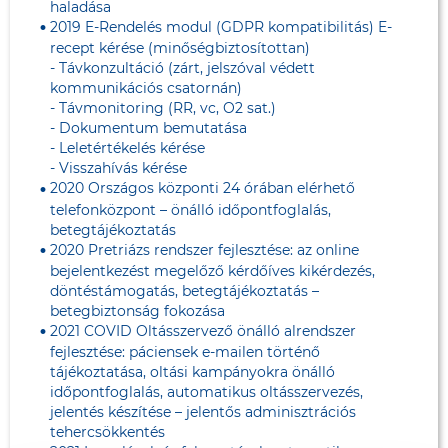
haladása
2019 E-Rendelés modul (GDPR kompatibilitás) E-
recept kérése (minőségbiztosítottan)
- Távkonzultáció (zárt, jelszóval védett
kommunikációs csatornán)
- Távmonitoring (RR, vc, O2 sat.)
- Dokumentum bemutatása
- Leletértékelés kérése
- Visszahívás kérése
2020 Országos központi 24 órában elérhető
telefonközpont – önálló időpontfoglalás,
betegtájékoztatás
2020 Pretriázs rendszer fejlesztése: az online
bejelentkezést megelőző kérdőíves kikérdezés,
döntéstámogatás, betegtájékoztatás –
betegbiztonság fokozása
2021 COVID Oltásszervező önálló alrendszer
fejlesztése: páciensek e-mailen történő
tájékoztatása, oltási kampányokra önálló
időpontfoglalás, automatikus oltásszervezés,
jelentés készítése – jelentős adminisztrációs
tehercsökkentés