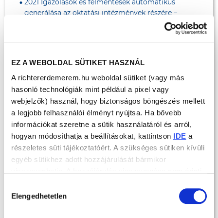
2021 Igazolások és felmentések automatikus
generálása az oktatási intézmények részére –
szakmailag felesleges, jelentős adminisztrációs
többlet terhet jelentő feladat informatikai
leegyszerűsítése, megkönnyítése
2022-2023 Minőségi indikátorrendszernek való
megfelelést támogató rendszer fejlesztése: NEAK
EZ A WEBOLDAL SÜTIKET HASZNÁL
havi visszajelzések automatikus letöltése,
A richtererdemerem.hu weboldal sütiket (vagy más
feldolgozása, a rendelőben megjelenő pácienseknél
hasonló technológiák mint például a pixel vagy
figyelmeztető rendszer kidolgozása – ezáltal javul a
minőségi ellátás, növekszik a praxis bevétele
webjelzők) használ, hogy biztonságos böngészés mellett
a legjobb felhasználói élményt nyújtsa. Ha bővebb
információkat szeretne a sütik használatáról és arról,
hogyan módosíthatja a beállításokat, kattintson
IDE
a
részeletes süti tájékoztatóért. A szükséges sütiken kívüli
egyéb sütikhez adott hozzájárulását bármikor
visszavonhatja. A hozzájárulás visszavonása nem érinti
a hozzájáruláson alapuló, a visszavonás előtti
Hozzájárulás
adatkezelés jogszerűségét.
Elengedhetetlen
kiválasztása