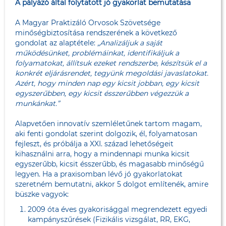
A pályázó által folytatott jó gyakorlat bemutatása
A Magyar Praktizáló Orvosok Szövetsége
minőségbiztosítása rendszerének a következő
gondolat az alaptétele:
„Analizáljuk a saját
működésünket, problémáinkat, identifikáljuk a
folyamatokat, állítsuk ezeket rendszerbe, készítsük el a
konkrét eljárásrendet, tegyünk megoldási javaslatokat.
Azért, hogy minden nap egy kicsit jobban, egy kicsit
egyszerűbben, egy kicsit ésszerűbben végezzük a
munkánkat.”
Alapvetően innovatív szemléletűnek tartom magam,
aki fenti gondolat szerint dolgozik, él, folyamatosan
fejleszt, és próbálja a XXI. század lehetőségeit
kihasználni arra, hogy a mindennapi munka kicsit
egyszerűbb, kicsit ésszerűbb, és magasabb minőségű
legyen. Ha a praxisomban lévő jó gyakorlatokat
szeretném bemutatni, akkor 5 dolgot említenék, amire
büszke vagyok:
2009 óta éves gyakorisággal megrendezett egyedi
kampányszűrések (Fizikális vizsgálat, RR, EKG,