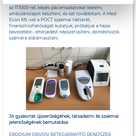
az EMP Technologies Kft-vel, ami képes kommunikálni
az IT1000-rel, képes páciensadatokat kezelni,
ambulánslapot készíteni, és ezt továbbítani. A Med-
Econ Kft.-vel a POCT szakmai hátterét,
finanszírozhatóságát kutatjuk, próbáljuk a hazai
bevezetést-, elterjedést népszerűsíteni, döntéshozók
számára alátámasztani.
Jó gyakorlat újszerűségének, társadalmi és szakmai
jelentőségének bemutatása
ERODIUM ORVOSI BETEGIRÁNYÍTÓ RENDSZER