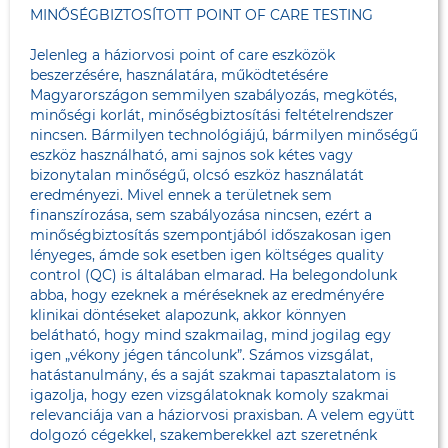
MINŐSÉGBIZTOSÍTOTT POINT OF CARE TESTING
Jelenleg a háziorvosi point of care eszközök
beszerzésére, használatára, működtetésére
Magyarországon semmilyen szabályozás, megkötés,
minőségi korlát, minőségbiztosítási feltételrendszer
nincsen. Bármilyen technológiájú, bármilyen minőségű
eszköz használható, ami sajnos sok kétes vagy
bizonytalan minőségű, olcsó eszköz használatát
eredményezi. Mivel ennek a területnek sem
finanszírozása, sem szabályozása nincsen, ezért a
minőségbiztosítás szempontjából időszakosan igen
lényeges, ámde sok esetben igen költséges quality
control (QC) is általában elmarad. Ha belegondolunk
abba, hogy ezeknek a méréseknek az eredményére
klinikai döntéseket alapozunk, akkor könnyen
belátható, hogy mind szakmailag, mind jogilag egy
igen „vékony jégen táncolunk”. Számos vizsgálat,
hatástanulmány, és a saját szakmai tapasztalatom is
igazolja, hogy ezen vizsgálatoknak komoly szakmai
relevanciája van a háziorvosi praxisban. A velem együtt
dolgozó cégekkel, szakemberekkel azt szeretnénk